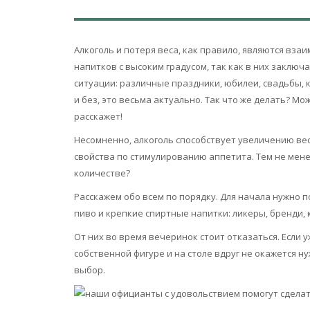
Алкоголь и потеря веса, как правило, являются вз
напитков с высоким градусом, так как в них заключ
ситуации: различные праздники, юбилеи, свадьбы, 
и без, это весьма актуально. Так что же делать? Мо
расскажет!
Несомненно, алкоголь способствует увеличению веса
свойства по стимулированию аппетита. Тем не менее
количестве?
Расскажем обо всем по порядку. Для начала нужно 
пиво и крепкие спиртные напитки: ликеры, бренди, к
От них во время вечеринок стоит отказаться. Если у
собственной фигуре и на столе вдруг не окажется н
выбор.