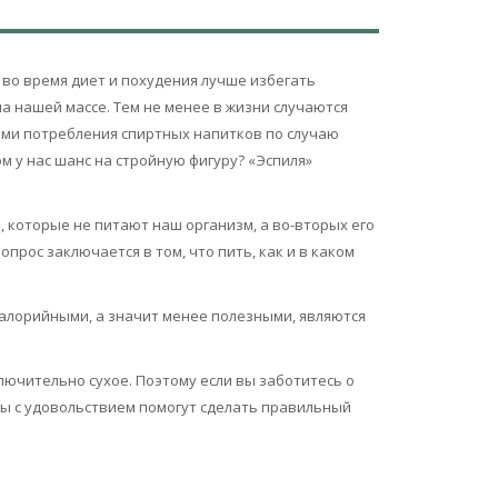
 во время диет и похудения лучше избегать
на нашей массе. Тем не менее в жизни случаются
иями потребления спиртных напитков по случаю
ом у нас шанс на стройную фигуру? «Эспиля»
е, которые не питают наш организм, а во-вторых его
прос заключается в том, что пить, как и в каком
калорийными, а значит менее полезными, являются
ключительно сухое. Поэтому если вы заботитесь о
нты с удовольствием помогут сделать правильный