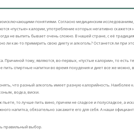
аимоисключающими понятиями. Согласно медицинским исследованиям,
аются «пустые» калории, употребление которых негативно скажется 
когда не выпить бывает очень сложно. В нашей стране, с её традиц
жно ли как-то примирить свою диету и алкоголь? Останется ли при эт
. Причиной тому, являются, во-первых, «пустые калории», то есть т
 пить спиртные напитки во время похудения и диет все же можно, во
понять, что разный алкоголь имеет разную калорийность. Наиболее 
оньяк, водка, виски.
ж пьете, то лучше пить вино, причем не сладкое и полусладкое, а ис
ужного напитка, обязательно закажите его для себя. А наши официа