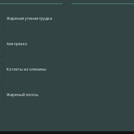
Жареная утиная грудка
Аля-грекко
Котлеты из оленины
Жареный лосось