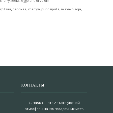
erry, leeks, eggplant, olive oil)
pitsaa, paprikaa, cherryä, purjosipulia, munakoisoja,
КОНТАКТЫ
«Эспиля» — это 2 этажа уютной
атмосферы на 150 посадочных мест.