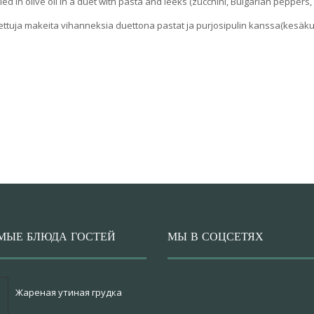
in olive oil in a duet with pasta and leeks (zucchini, Bulgarian peppers, ch
ttuja makeita vihanneksia duettona pastat ja purjosipulin kanssa(kesäkur
МЫЕ БЛЮДА ГОСТЕЙ
МЫ В СОЦСЕТЯХ
Жареная утиная грудка