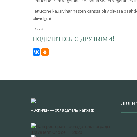
Fettuccine from vegetable seasonal sweet vegetables fried 
Fettuccine kausivihannesten kanssa oliiviöljyssä paahde
oliiviöljyä)
1/270
ПОДЕЛИТЕСЬ С ДРУЗЬЯМИ!
ЛЮБИ
«Эспиля» — обладатель наград: