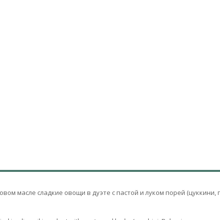
ом масле сладкие овощи в дуэте с пастой и луком порей (цуккини, п